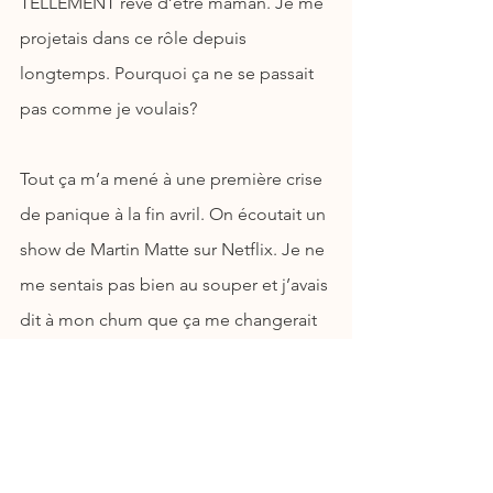
TELLEMENT rêvé d’être maman. Je me 
projetais dans ce rôle depuis 
longtemps. Pourquoi ça ne se passait 
pas comme je voulais?
Tout ça m’a mené à une première crise 
de panique à la fin avril. On écoutait un 
show de Martin Matte sur Netflix. Je ne 
me sentais pas bien au souper et j’avais 
dit à mon chum que ça me changerait 
les idées d’écouter un spectacle 
d’humour. Tranquillement, j'avais 
l'impression que l’air ne passait plus 
dans ma gorge. Je voulais aller à 