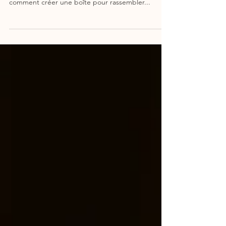
Voici mon dernier article de la série «Organisation
de la paperasse familiale». Je vous explique
comment créer une boîte pour rassembler...