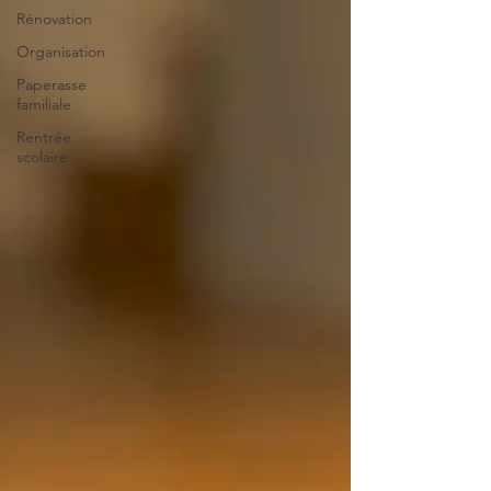
Rénovation
Organisation
Paperasse
familiale
Rentrée
scolaire