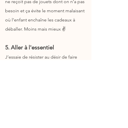
ne reçoit pas de jouets dont on n’a pas 
besoin et ça évite le moment malaisant 
où l’enfant enchaîne les cadeaux à 
déballer. Moins mais mieux ✌️
5. Aller à l'essentiel
J’essaie de résister au désir de faire 
une fête extravagante. Quand je 
regarde les réseaux sociaux, j’ai 
l’impression que l’exceptionnel est 
devenu la norme. Mais les souvenirs ne 
se construisent pas selon la quantité 
de décorations, de cadeaux ou de 
nourriture. Ce dont on se rappelle au fil 