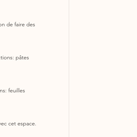
n de faire des 
tions: pâtes 
s: feuilles 
vec cet espace.