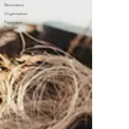
Rénovation
Organisation
Paperasse
familiale
Rentrée
scolaire