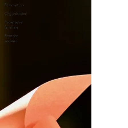
Rénovation
Organisation
Paperasse
familiale
Rentrée
scolaire